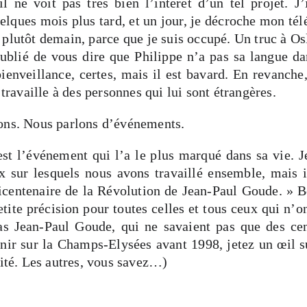
l ne voit pas très bien l’intérêt d’un tel projet. J’i
elques mois plus tard, et un jour, je décroche mon tél
 plutôt demain, parce que je suis occupé. Un truc à Osl
oublié de vous dire que Philippe n’a pas sa langue da
bienveillance, certes, mais il est bavard. En revanche,
 travaille à des personnes qui lui sont étrangères.
lons. Nous parlons d’événements.
st l’événement qui l’a le plus marqué dans sa vie. J
ux sur lesquels nous avons travaillé ensemble, mais 
 bicentenaire de la Révolution de Jean-Paul Goude. » 
etite précision pour toutes celles et tous ceux qui n’o
as Jean-Paul Goude, qui ne savaient pas que des cen
nir sur la Champs-Elysées avant 1998, jetez un œil s
sité. Les autres, vous savez…)