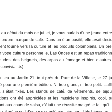
 au début du mois de juillet, je vous parlais d’une jeune ent
 propre marque de café. Dans un élan positif, elle avait déc
ment tourné vers la culture et les produits colombiens. Un prem
 votre culture personnelle, Las Onces est un repas tradition
audes, des beignets, des arpas au fromage et bien d’autres
onvivialité.)
lieu au Jardin 21, tout près du Parc de la Villette, le 27 juil
pour une première édition. Ni trop grand, ni trop petit. L’af
 s’était fixés. Les stands de café, de vêtements, de bijo
tions ont été appréciées et les musiciens inspirés, cool, pa
 aux cours de salsa, c’était une réussite malgré le fait qu’il a
is dit qu’un poil d’espace supplémentaire aurait été bienvenu.