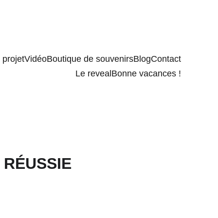
projet
Vidéo
Boutique de souvenirs
Blog
Contact
Le reveal
Bonne vacances !
 RÉUSSIE