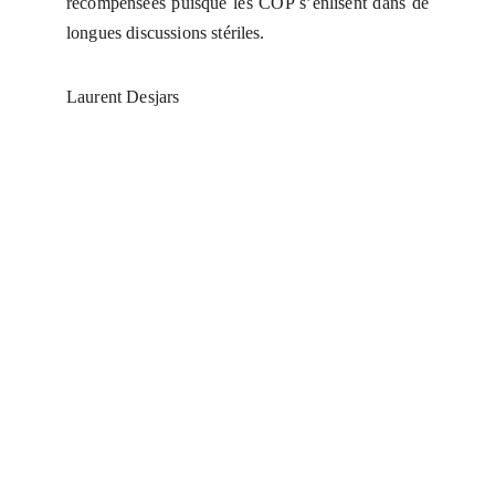
récompensées puisque les COP s’enlisent dans de
longues discussions stériles.
Laurent Desjars