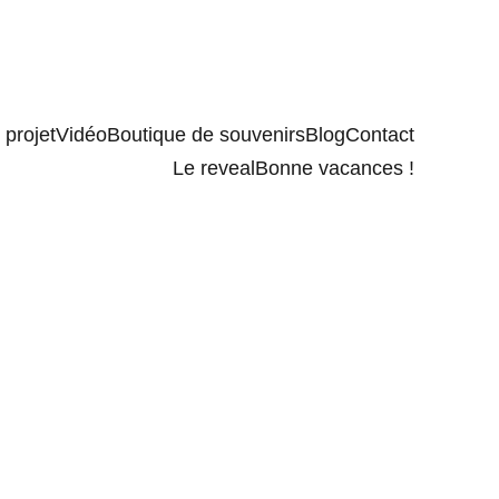
projet
Vidéo
Boutique de souvenirs
Blog
Contact
Le reveal
Bonne vacances !