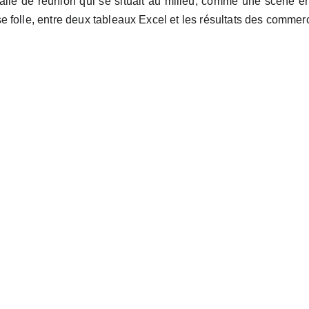
salle de réunion qui se situait au milieu, comme une scène 
 folle, entre deux tableaux Excel et les résultats des commer