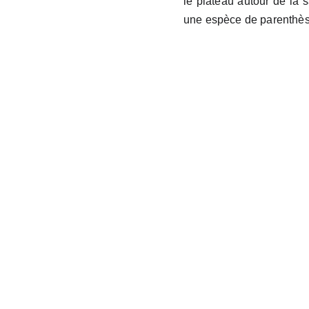
le plateau autour de la 
une espèce de parenthèse