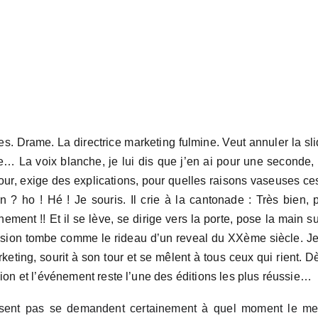
es. Drame. La directrice marketing fulmine. Veut annuler la sl
le… La voix blanche, je lui dis que j’en ai pour une seconde, 
our, exige des explications, pour quelles raisons vaseuses ce
 ? ho ! Hé ! Je souris. Il crie à la cantonade : Très bien, 
nement !! Et il se lève, se dirige vers la porte, pose la main 
ension tombe comme le rideau d’un reveal du XXème siècle. Je
keting, sourit à son tour et se mêlent à tous ceux qui rient. Dè
sion et l’événement reste l’une des éditions les plus réussie…
sent pas se demandent certainement à quel moment le mec q