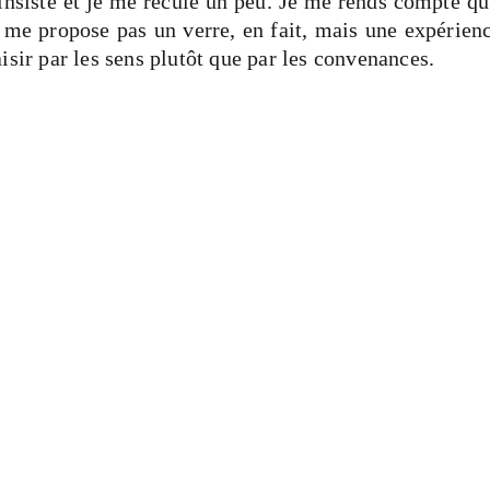
insiste et je me recule un peu. Je me rends compte qu’i
 me propose pas un verre, en fait, mais une expérienc
isir par les sens plutôt que par les convenances.