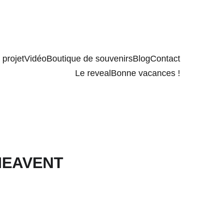
projet
Vidéo
Boutique de souvenirs
Blog
Contact
Le reveal
Bonne vacances !
HEAVENT